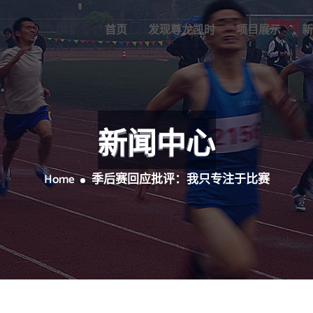
首页
发现尊龙凯时
项目展示
新
新闻中心
Home
季后赛回应批评：我只专注于比赛