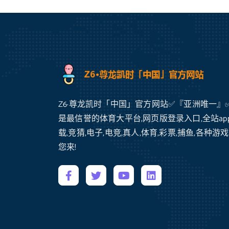
Z6·尊龙凯时「中国」官方网站✅『亚洲唯一』
是最信誉的体育大平台,网页版登录入口,全站ap
载,竞猜,电子,电竞,真人,体育,彩票,捕鱼,各种游
您来!