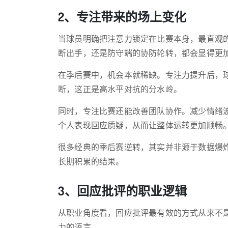
2、专注带来的场上变化
当球员明确把注意力锁定在比赛本身，最直观
断出手，还是防守端的协防轮转，都会显得更
在季后赛中，机会本就稀缺。专注力提升后，
断，这正是高水平对抗的分水岭。
同时，专注比赛还能改善团队协作。减少情绪
个人表现回应质疑，从而让整体运转更加顺畅
很多经典的季后赛逆转，其实并非源于数据爆
长期积累的结果。
3、回应批评的职业逻辑
从职业角度看，回应批评最有效的方式从来不
力的语言。