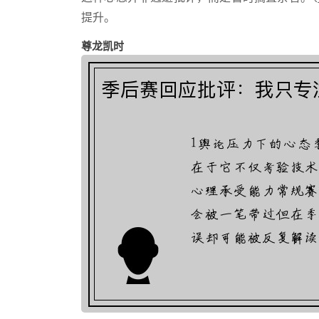
提升。
尊龙凯时