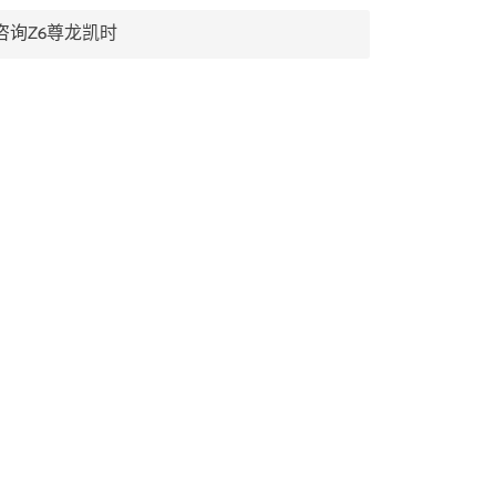
咨询Z6尊龙凯时