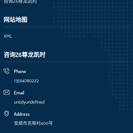
咨询Z6尊龙凯时
网站地图
XML
咨询Z6尊龙凯时
Phone
13594780222
Email
untidyundefined
Address
安顺市克辱村400号