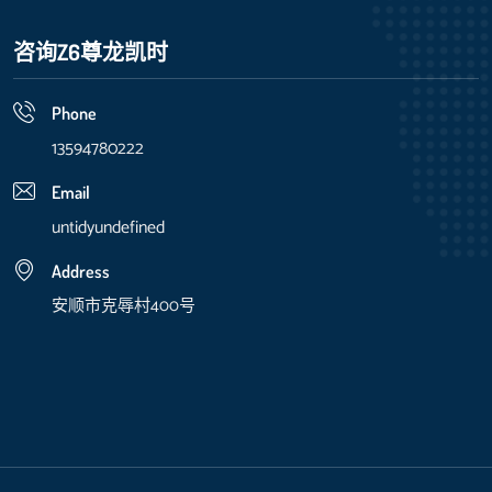
咨询Z6尊龙凯时
Phone
13594780222
Email
untidyundefined
Address
安顺市克辱村400号