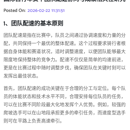
Posted On:
2026-02-22 11:31:51
1、团队配速的基本原则
团队配速是指在比赛中，队员之间通过协调速度和力量的分
配，共同保持一个最优的整体配速。这个过程要求骑行者根
据自身体能和赛道状况，适时调整速度，以便团队能够最大
限度地保持整体的竞争力。配速不仅仅是简单的均速前进，
更是在比赛过程中随时调整步伐，确保团队在关键时刻可以
发挥出最佳状态。
首先，团队配速的成功关键在于合理的分工与定位。每个队
员的体能状态和技术水平不同，合理安排每位队员的任务，
可以在比赛不同阶段最大化地发挥个人优势。例如，较强的
爬坡选手可以在山地段承担更多的牵引任务，而速度型选手
则可在平路上负责高速牵引。