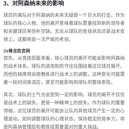
3、对阿森纳未来的影响
球员的离队对于阿森纳的未来无疑是一个巨大的打击。作为
球队的核心人物，他的离开意味着球队需要找到新的领导者
和关键球员来弥补空缺。无论从球队的竞技状态还是战术安
排上，这都将是一次严峻的考验。
Z6尊龙凯官网
首先，从竞技层面来看，核心球员的离开可能会影响阿森纳
的战术体系。球队的进攻和防守往往围绕着这位球员展开，
而他的缺席将迫使教练进行战术上的调整。这种变化可能需
要一段时间来适应，甚至可能影响到球队的整体表现。
其次，球队的士气也会受到一定的影响。球员的离开不仅仅
是战术上的缺失，更是一种精神上的损失。作为球队的重要
领袖，这位球员的离开可能会让队内其他球员产生一定的心
理波动。如何调整球队的心理状态，保持稳定的竞争力，将
是阿森纳管理层和教练组需要面对的重大挑战。