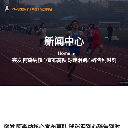
新闻中心
Home
突发 阿森纳核心宣布离队 球迷泪别心碎告别时刻
突发 阿森纳核心宣布离队 球迷泪别心碎告别时