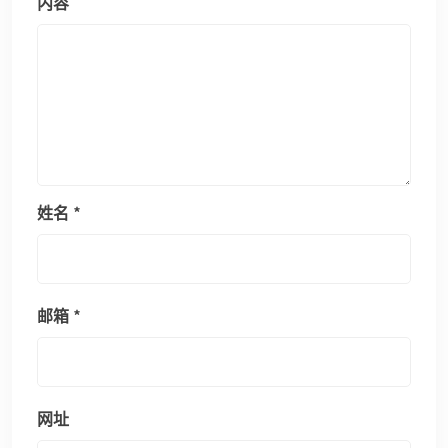
内容
姓名
*
邮箱
*
网址