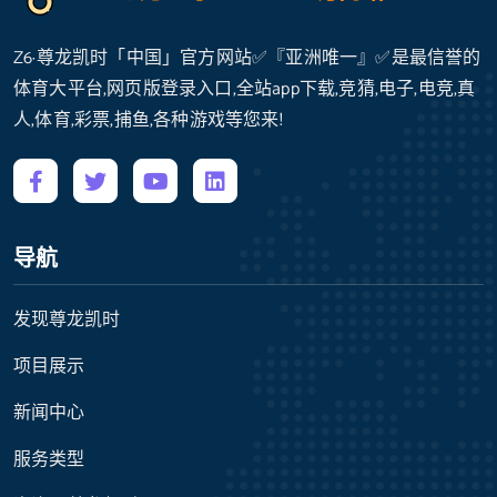
Z6·尊龙凯时「中国」官方网站✅『亚洲唯一』✅是最信誉的
体育大平台,网页版登录入口,全站app下载,竞猜,电子,电竞,真
人,体育,彩票,捕鱼,各种游戏等您来!
导航
发现尊龙凯时
项目展示
新闻中心
服务类型