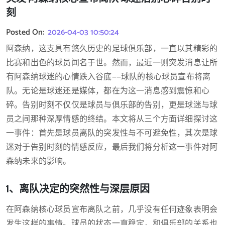
刻
Posted On:
2026-04-03 10:50:24
阿森纳，这支具有悠久历史的足球俱乐部，一直以其精彩的
比赛和出色的球员闻名于世。然而，最近一则突发消息让所
有阿森纳球迷的心情跌入谷底——球队的核心球员宣布将离
队。无论是球迷还是媒体，都在为这一消息感到震惊和心
碎。告别时刻不仅仅是球员与俱乐部的告别，更是球迷与球
员之间那种深厚情感的终结。本文将从三个方面详细探讨这
一事件：首先是球员离队的突发性与不可避免性，其次是球
迷对于告别时刻的情感反应，最后我们将分析这一事件对阿
森纳未来的影响。
1、离队决定的突然性与深层原因
在阿森纳核心球员宣布离队之前，几乎没有任何迹象表明会
发生这样的事情。球员的状态一直稳定，和俱乐部的关系也