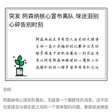
总结：
阿森纳核心球员的离队，无疑是一个震撼性的消息。这不仅
仅是球员与俱乐部之间的一个简单契约问题，更是球迷情感