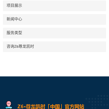
项目展示
新闻中心
服务类型
咨询Z6尊龙凯时