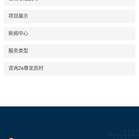
项目展示
新闻中心
服务类型
咨询Z6尊龙凯时