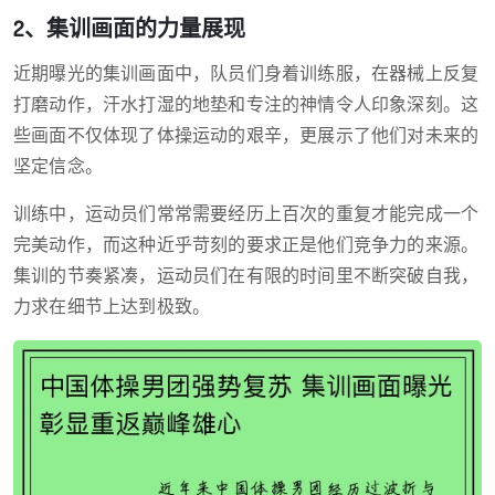
2、集训画面的力量展现
近期曝光的集训画面中，队员们身着训练服，在器械上反复
打磨动作，汗水打湿的地垫和专注的神情令人印象深刻。这
些画面不仅体现了体操运动的艰辛，更展示了他们对未来的
坚定信念。
训练中，运动员们常常需要经历上百次的重复才能完成一个
完美动作，而这种近乎苛刻的要求正是他们竞争力的来源。
集训的节奏紧凑，运动员们在有限的时间里不断突破自我，
力求在细节上达到极致。