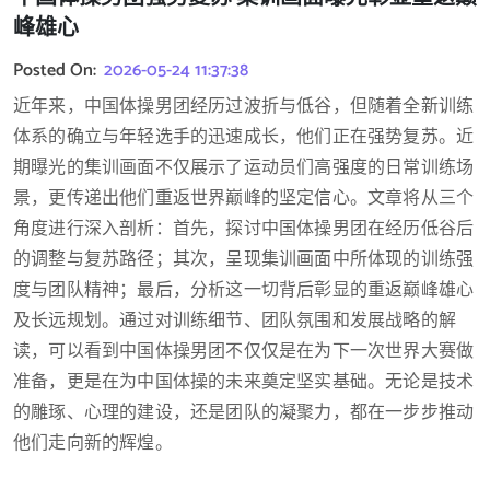
峰雄心
Posted On:
2026-05-24 11:37:38
近年来，中国体操男团经历过波折与低谷，但随着全新训练
体系的确立与年轻选手的迅速成长，他们正在强势复苏。近
期曝光的集训画面不仅展示了运动员们高强度的日常训练场
景，更传递出他们重返世界巅峰的坚定信心。文章将从三个
角度进行深入剖析：首先，探讨中国体操男团在经历低谷后
的调整与复苏路径；其次，呈现集训画面中所体现的训练强
度与团队精神；最后，分析这一切背后彰显的重返巅峰雄心
及长远规划。通过对训练细节、团队氛围和发展战略的解
读，可以看到中国体操男团不仅仅是在为下一次世界大赛做
准备，更是在为中国体操的未来奠定坚实基础。无论是技术
的雕琢、心理的建设，还是团队的凝聚力，都在一步步推动
他们走向新的辉煌。