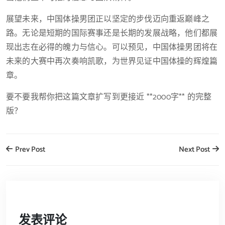
展望未来，中国体操男团正以坚定的步伐迈向重返巅峰之
路。无论是短期的国际赛事还是长期的发展战略，他们都展
现出志在必得的魄力与信心。可以预见，中国体操男团将在
未来的大赛中再次奏响凯歌，为世界见证中国体操的辉煌篇
章。
要不要我帮你把这篇文章扩写到更接近 **2000字** 的完整
版？
Prev Post
Next Post
发表评论