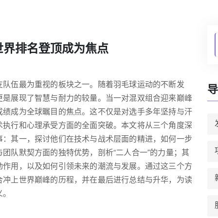
世界排名登顶成为焦点
支队伍最为重视的板块之一。随着羽毛球运动的不断发
导
更是展现了智慧与耐力的较量。当一对混双组合迎来巅峰
成绩成为全球瞩目的焦点。这不仅是对选手多年坚持与汗
术执行和心理承受方面的全面突破。本文将从三个角度深
事：其一，探讨他们在技术与战术层面的精进，如何一步
团队默契方面的独特优势，剖析“二人合一”的力量；其
动作用，以及如何引领未来的潮流与发展。通过这三个方
合冲上世界巅峰的历程，并在最后进行总结与升华，为读
义。