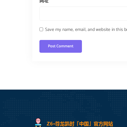
网址
Save my name, email, and website in this 