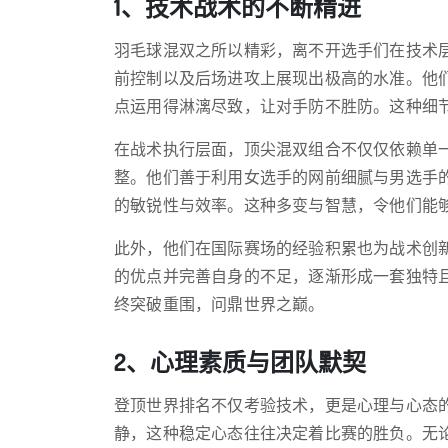
1、技术战术的不断精进
羽毛球混双之所以精彩，离不开选手们在技术
前控制以及后场进攻上展现出极高的水准。他
点运用得淋漓尽致，让对手防不胜防。这种细
在战术执行层面，顶尖混双组合不仅仅依赖单
整。他们善于利用女选手的网前细腻与男选手
的敏锐性与效率。这种多变与智慧，令他们能
此外，他们在国际赛场的经验积累也为战术创
的优点并完善自身的不足，逐渐形成一套独特
终突破重围，问鼎世界之巅。
2、心理素质与团队默契
登顶世界排名不仅考验技术，更是心理与心态
静，这种稳定心态往往决定着比赛的胜负。无