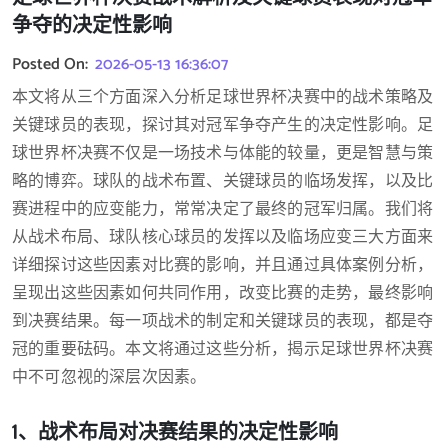
争夺的决定性影响
Posted On:
2026-05-13 16:36:07
本文将从三个方面深入分析足球世界杯决赛中的战术策略及
关键球员的表现，探讨其对冠军争夺产生的决定性影响。足
球世界杯决赛不仅是一场技术与体能的较量，更是智慧与策
略的博弈。球队的战术布置、关键球员的临场发挥，以及比
赛进程中的应变能力，常常决定了最终的冠军归属。我们将
从战术布局、球队核心球员的发挥以及临场应变三大方面来
详细探讨这些因素对比赛的影响，并且通过具体案例分析，
呈现出这些因素如何共同作用，改变比赛的走势，最终影响
到决赛结果。每一项战术的制定和关键球员的表现，都是夺
冠的重要砝码。本文将通过这些分析，揭示足球世界杯决赛
中不可忽视的深层次因素。
1、战术布局对决赛结果的决定性影响