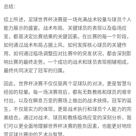
总结：
综上所述，足球世界杯决赛是一场充满战术较量与球员个人
能力展示的盛宴。战术布局、关键球员的表现以及临场应
变，都是决定比赛结果的关键因素。在比赛的每一个阶段，
如何通过战术布局占据上风，如何发挥核心球员的关键作
用，如何通过临场调整应对比赛中的突发状况，都会深刻影
响比赛的最终走势。一个成功的战术和球员表现相辅相成，
最终共同决定了冠军的归属。
因此，世界杯决赛不仅仅是两个足球队的对决，更是智慧与
经验的较量。每一场决赛背后，都有无数教练和球员的艰辛
付出，以及在瞬息万变的赛场上做出的战术抉择。冠军的诞
生，不仅是实力的体现，更是战术执行和球员个人能力的完
美结合。通过对战术、球员和教练临场应变的深刻分析，我
们可以更全面地理解世界杯决赛的胜负因素，也能更好地欣
赏足球比赛中的艺术与智慧。