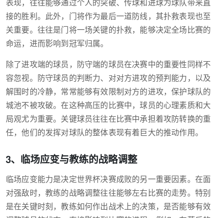
表现，往往能够通过个人的突破、传球和进球为球队带来直
接的胜利。此外，门将作为最后一道防线，其扑救表现也至
关重要。往往是门将一场关键的扑救，能够决定全场比赛的
命运，进而影响到冠军归属。
除了进攻端的球员，防守端的球员在决赛中的重要性同样不
容忽视。防守球员的判断力、对对方进攻的预判能力，以及
解围时的冷静，常常能够有效限制对方的进攻，保护球队的
城池不被攻破。在这种高压的比赛中，球员的心理素质和大
局观尤为重要。关键球员往往在比赛中承担着攻防转换的重
任，他们的发挥对球队的整体表现有着巨大的推动作用。
3、临场应变与教练的战略调整
临场应变能力是决定世界杯决赛成败的另一重要因素。在面
对强敌时，教练的战略调整往往能够左右比赛的走势。特别
是在关键时刻，教练如何作出战术上的决策，是否能够有效